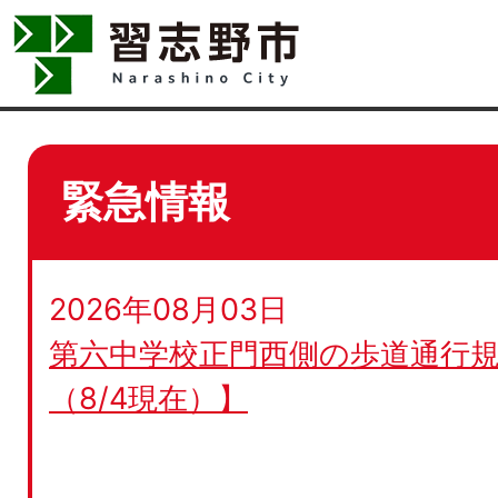
緊急情報
2026年08月03日
第六中学校正門西側の歩道通行規
（8/4現在）】