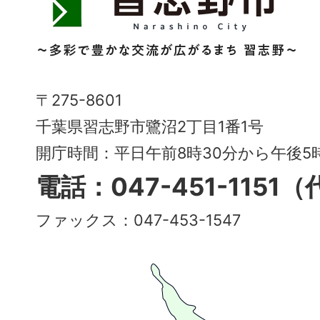
志
野
市
Narashino
〒275-8601
City
千葉県習志野市鷺沼2丁目1番1号
～
開庁時間：平日午前8時30分から午後
多
電話：047-451-1151
彩
ファックス：047-453-1547
で
豊
か
な