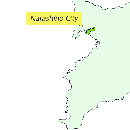
交
流
が
広
が
る
ま
ち
習
志
野