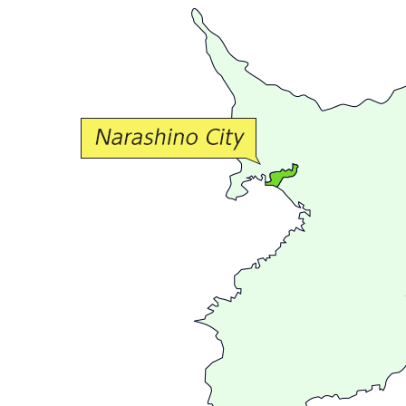
豊
か
な
交
流
が
広
が
る
ま
ち
習