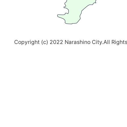
志
野
～
Copyright (c) 2022 Narashino City.All Right