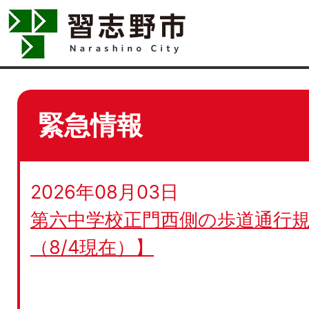
緊急情報
2026年08月03日
第六中学校正門西側の歩道通行規
（8/4現在）】