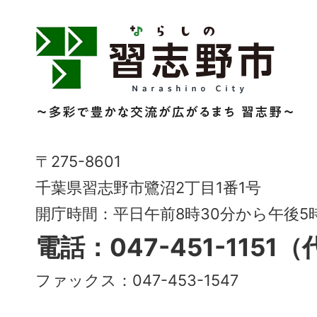
習
志
野
市
Narashino
〒275-8601
City
千葉県習志野市鷺沼2丁目1番1号
～
開庁時間：平日午前8時30分から午後
多
電話：047-451-1151
彩
ファックス：047-453-1547
で