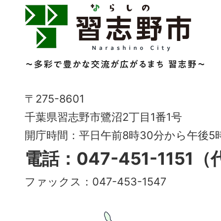
習
志
野
市
Narashino
〒275-8601
City
千葉県習志野市鷺沼2丁目1番1号
～
開庁時間：平日午前8時30分から午後
多
電話：047-451-1151
彩
ファックス：047-453-1547
で
豊