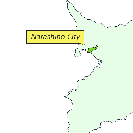
か
な
交
流
が
広
が
る
ま
ち
習