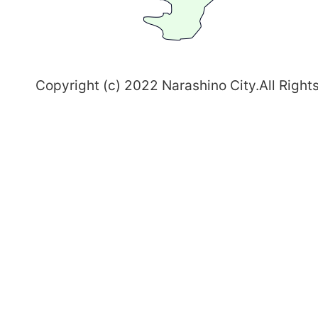
志
野
～
Copyright (c) 2022 Narashino City.All Right