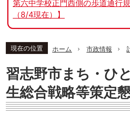
第六中学校正門西側の歩道通行規
（8/4現在）】
現在の位置
ホーム
市政情報
習志野市まち・ひ
生総合戦略等策定