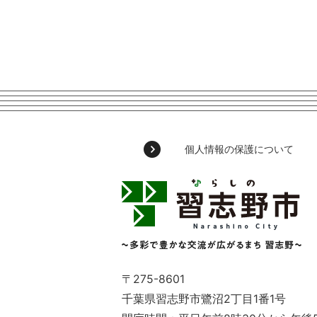
個人情報の保護について
習
志
野
市
Narashino
City
～
〒275-8601
多
千葉県習志野市鷺沼2丁目1番1号
彩