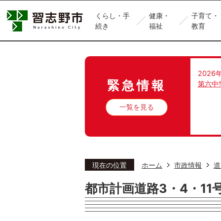
くらし・手
健康・
子育て・
続き
福祉
教育
2026
緊急情報
第六中
一覧を見る
現在の位置
ホーム
市政情報
道
都市計画道路3・4・11