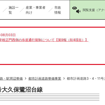
施設一
産業・事業者
市政
閲覧支援（アク
覧
向け
情報
年08月03日
学校正門西側の歩道通行規制について【第9報（8/4現在）】
路・駅周辺整備
都市計画道路整備事業
都市計画道路3・4・11
号大久保鷺沼台線