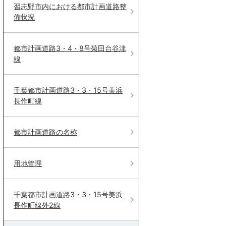
習志野市内における都市計画道路整
備状況
都市計画道路3・4・8号菊田台谷津
線
千葉都市計画道路3・3・15号美浜
長作町線
都市計画道路の名称
用地管理
千葉都市計画道路3・3・15号美浜
長作町線外2線