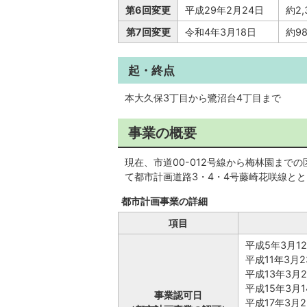
第6回変更
平成29年2月24日
約2
第7回変更
令和4年3月18日
約9
起・終点
本大久保3丁目から鷺沼台4丁目まで
事業の概要
現在、市道00-012号線から梅林園まで
て都市計画道路3・4・4号藤崎花咲線と
都市計画事業の詳細
項目
平成5年3月1
平成11年3月
平成13年3月
平成15年3月
事業認可日
平成17年3月