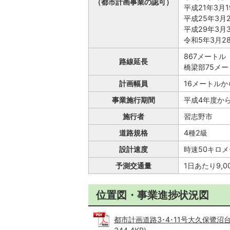
（都市計画事業の認可）
平成21年3月
平成25年3月
平成29年3月
令和5年3月2
867メートル
路線延長
橋梁部75メー
計画幅員
16メートルか
事業施行期間
平成4年度か
施行者
習志野市
道路規格
4種2級
設計速度
時速50キロ
予測交通量
1日あたり9,0
位置図・事業進捗状況図
都市計画道路3･4･11号大久保鷺沼台