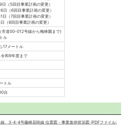
19日（5回目事業計画の変更）
26日（6回目事業計画の変更）
31日（7回目事業計画の変更）
8日（8回目事業計画の変更）
（市道00-012号線から梅林園まで)
トル
ら17メートル
ら令和9年度まで
メートル
00台
線、3･4･4号藤崎花咲線 位置図・事業進捗状況図 (PDFファイル: