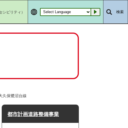
セシビリティ）
検索
Go
号大久保鷺沼台線
都市計画道路整備事業