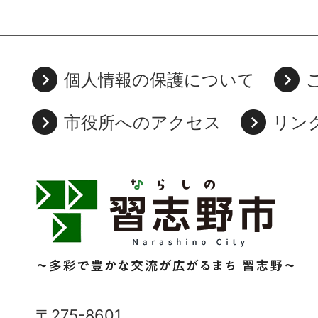
個人情報の保護について
市役所へのアクセス
リン
習
志
野
市
Narashino
〒275-8601