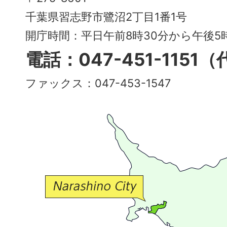
City
千葉県習志野市鷺沼2丁目1番1号
～
開庁時間：平日午前8時30分から午後
多
電話：047-451-1151
彩
ファックス：047-453-1547
で
豊
か
な
交
流
が