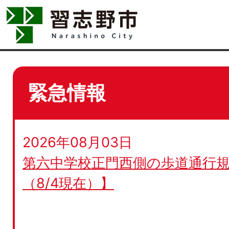
緊急情報
2026年08月03日
第六中学校正門西側の歩道通行規
（8/4現在）】