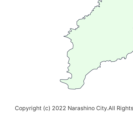
広
が
る
ま
ち
習
志
野
～
Copyright (c) 2022 Narashino City.All Right