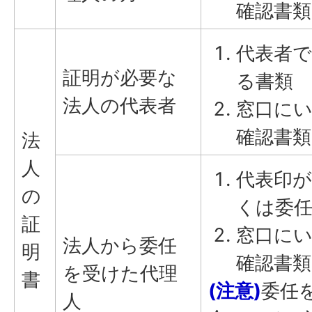
確認書類
代表者
証明が必要な
る書類
法人の代表者
窓口に
確認書類
法
人
代表印
の
くは委
証
窓口に
法人から委任
明
確認書類
を受けた代理
書
(注意)
委任
人