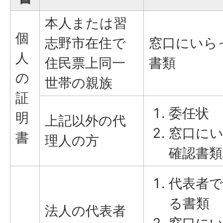
本人または習
個
志野市在住で
窓口にいら
人
住民票上同一
書類
の
世帯の親族
証
委任状
明
上記以外の代
窓口に
書
理人の方
確認書類
代表者
る書類
法人の代表者