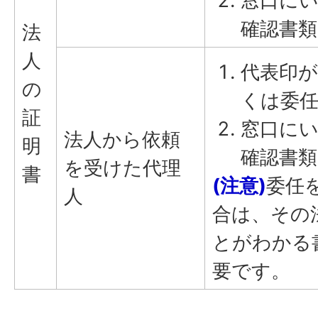
窓口に
確認書類
法
人
代表印
の
くは委
証
窓口に
法人から依頼
明
確認書類
を受けた代理
書
(注意)
委任
人
合は、その
とがわかる
要です。