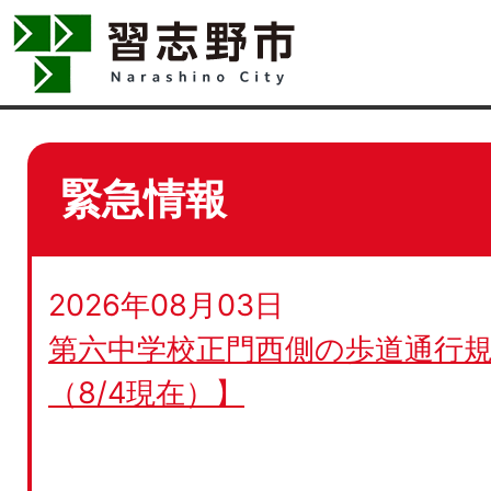
緊急情報
2026年08月03日
第六中学校正門西側の歩道通行規
（8/4現在）】