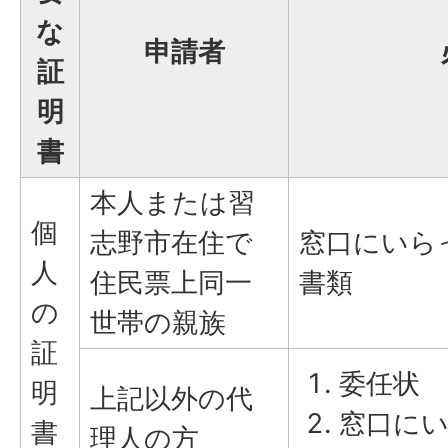
な
申請者
証
明
書
本人または習
個
志野市在住で
窓口にいら
人
住民票上同一
書類
の
世帯の親族
証
委任状
明
上記以外の代
窓口に
書
理人の方