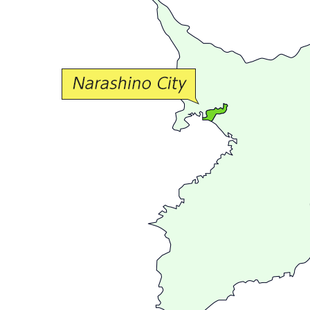
か
な
交
流
が
広
が
る
ま
ち
習