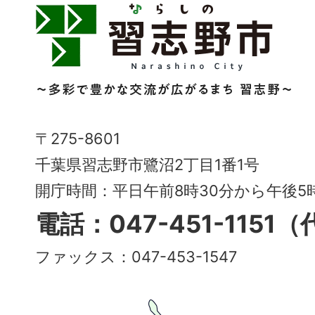
習
志
野
市
Narashino
〒275-8601
City
千葉県習志野市鷺沼2丁目1番1号
～
開庁時間：平日午前8時30分から午後
多
電話：047-451-1151
彩
ファックス：047-453-1547
で
豊