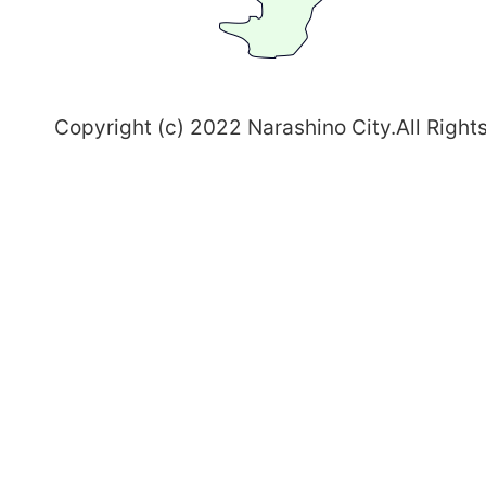
志
野
～
Copyright (c) 2022 Narashino City.All Right