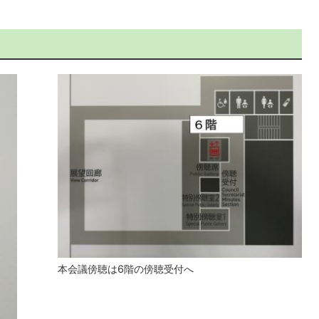
本会議傍聴は6階の傍聴受付へ