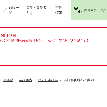
施設一
産業・事業者
市政
閲覧支援（アク
覧
向け
情報
年08月03日
学校正門西側の歩道通行規制について【第9報（8/4現在）】
庶務課
業務案内
習志野市議会
市議会傍聴のご案内