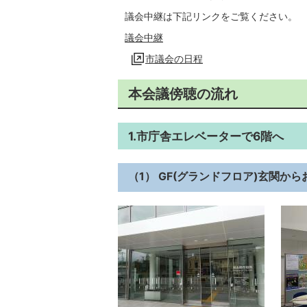
議会中継は下記リンクをご覧ください。
議会中継
市議会の日程
本会議傍聴の流れ
1.市庁舎エレベーターで6階へ
（1） GF(グランドフロア)玄関か