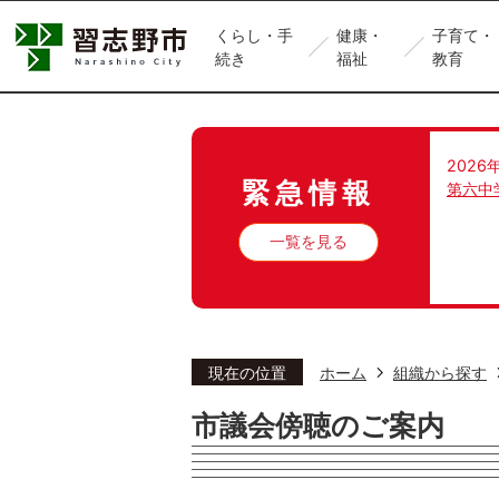
くらし・手
健康・
子育て・
続き
福祉
教育
2026
緊急情報
第六中
一覧を見る
現在の位置
ホーム
組織から探す
市議会傍聴のご案内