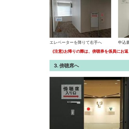
エレベーターを降りて右手へ
申込
(注意)お帰りの際は、傍聴券を係員にお
3. 傍聴席へ