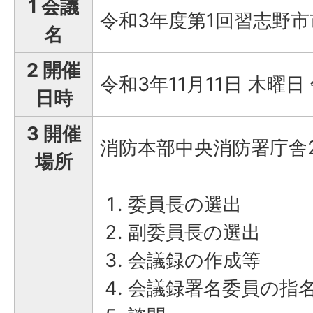
1 会議
令和3年度第1回習志野
名
2 開催
令和3年11月11日 木曜日
日時
3 開催
消防本部中央消防署庁舎
場所
委員長の選出
副委員長の選出
会議録の作成等
会議録署名委員の指