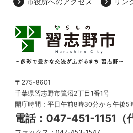
市役所へのアクセス
リン
習
志
野
市
Narashino
〒275-8601
City
千葉県習志野市鷺沼2丁目1番1号
～
開庁時間：平日午前8時30分から午後
多
電話：047-451-1151
彩
ファックス：047-453-1547