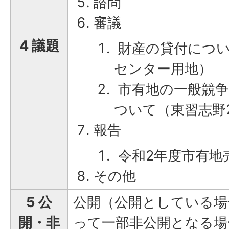
諮問
審議
4 議題
財産の貸付につい
センター用地）
市有地の一般競争
ついて（東習志野
報告
令和2年度市有地
その他
5 公
公開（公開としている場
開・非
って一部非公開となる場