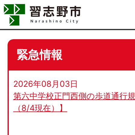
緊急情報
2026年08月03日
第六中学校正門西側の歩道通行規
（8/4現在）】