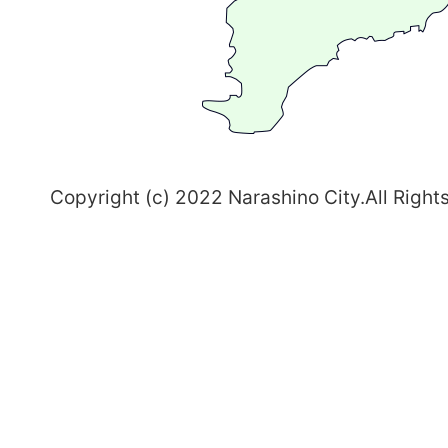
ち
習
志
野
～
Copyright (c) 2022 Narashino City.All Right