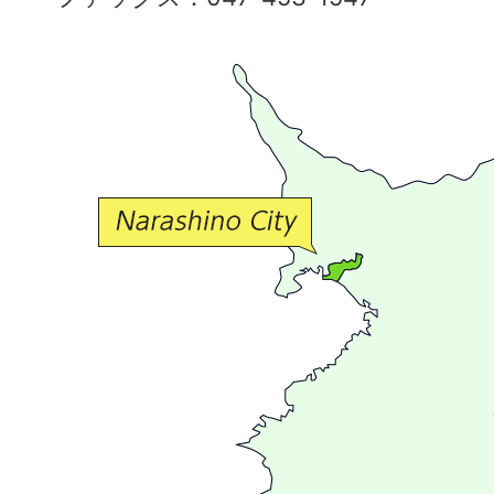
で
豊
か
な
交
流
が
広
が
る
ま