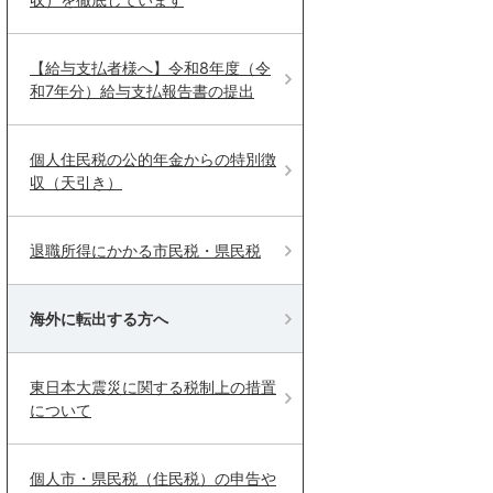
【給与支払者様へ】令和8年度（令
和7年分）給与支払報告書の提出
個人住民税の公的年金からの特別徴
収（天引き）
退職所得にかかる市民税・県民税
海外に転出する方へ
東日本大震災に関する税制上の措置
について
個人市・県民税（住民税）の申告や