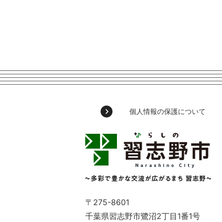
個人情報の保護について
習
志
野
市
Narashino
City
～
〒275-8601
多
千葉県習志野市鷺沼2丁目1番1号
彩