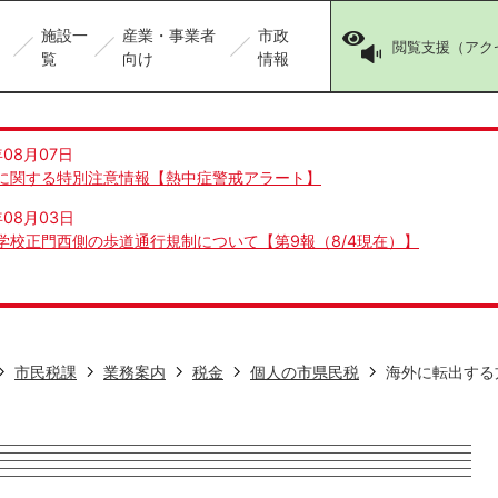
施設一
産業・事業者
市政
閲覧支援（アク
覧
向け
情報
年08月07日
に関する特別注意情報【熱中症警戒アラート】
年08月03日
学校正門西側の歩道通行規制について【第9報（8/4現在）】
市民税課
業務案内
税金
個人の市県民税
海外に転出する