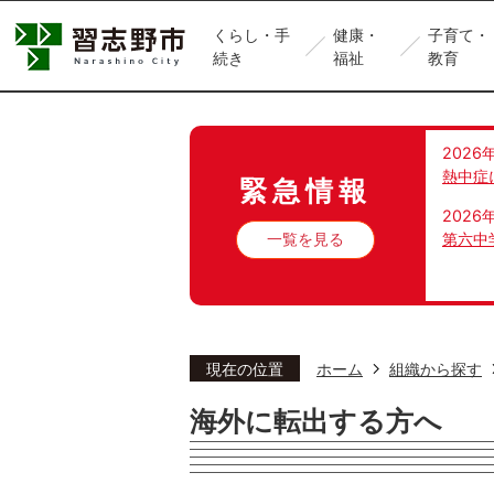
くらし・手
健康・
子育て・
続き
福祉
教育
2026
熱中症
緊急情報
2026
一覧を見る
第六中
現在の位置
ホーム
組織から探す
海外に転出する方へ