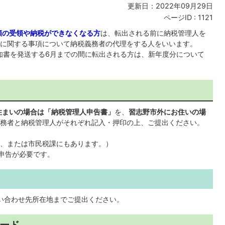
更新日：2022年09月29日
ページID :
1121
類の受領や納税ができなくなる方
は、転出される前に納税管理人を
に関する事項について納税義務者の代理をする人をいいます。
税通知書を発送する6月までの間に転出される方は、新年度分について
住まいの場合は「納税管理人申告書」
を、
習志野市外にお住いの場
務者と納税管理人がそれぞれ記入・押印の上、ご提出ください。
、または市民税課にもあります。）
も申告が必要です。
問い合わせ先所在地までご提出ください。
ード