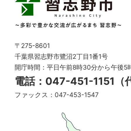
志
野
市
Narashino
〒275-8601
City
千葉県習志野市鷺沼2丁目1番1号
～
開庁時間：平日午前8時30分から午後
多
電話：047-451-1151
彩
ファックス：047-453-1547
で
豊
か