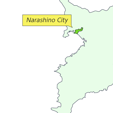
な
交
流
が
広
が
る
ま
ち
習
志