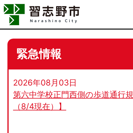
緊急情報
2026年08月03日
第六中学校正門西側の歩道通行規
（8/4現在）】