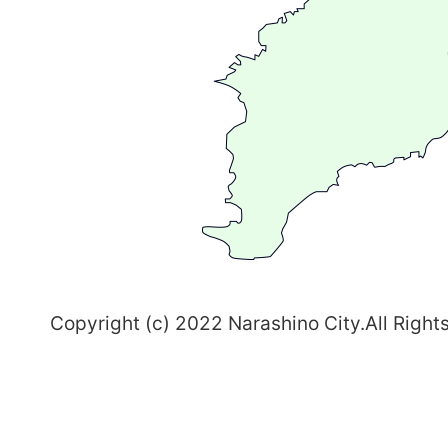
が
る
ま
ち
習
志
野
～
Copyright (c) 2022 Narashino City.All Right