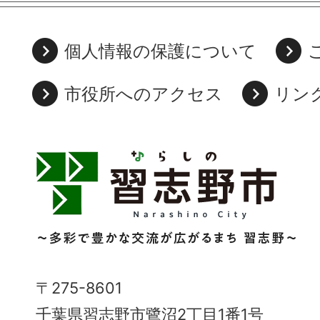
個人情報の保護について
市役所へのアクセス
リン
習
志
野
市
Narashino
〒275-8601
City
千葉県習志野市鷺沼2丁目1番1号