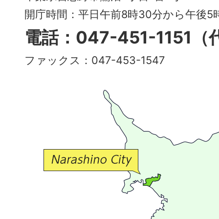
～
開庁時間：平日午前8時30分から午後
多
電話：047-451-1151
彩
ファックス：047-453-1547
で
豊
か
な
交
流
が
広