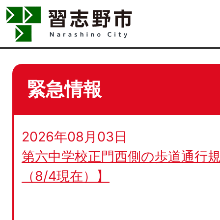
緊急情報
2026年08月03日
第六中学校正門西側の歩道通行規
（8/4現在）】