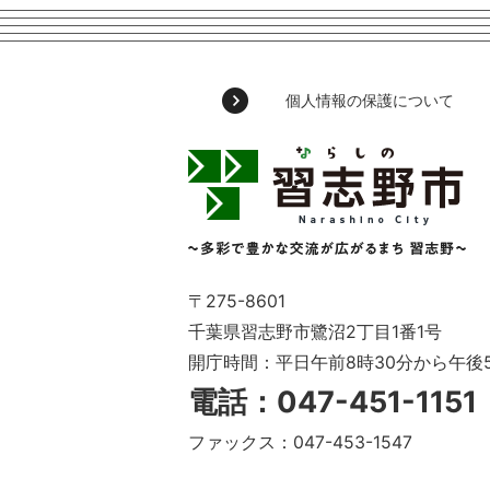
個人情報の保護について
習
志
野
市
Narashino
City
～
〒275-8601
多
千葉県習志野市鷺沼2丁目1番1号
彩
開庁時間：平日午前8時30分から午後
で
豊
電話：047-451-115
か
な
ファックス：047-453-1547
交
流