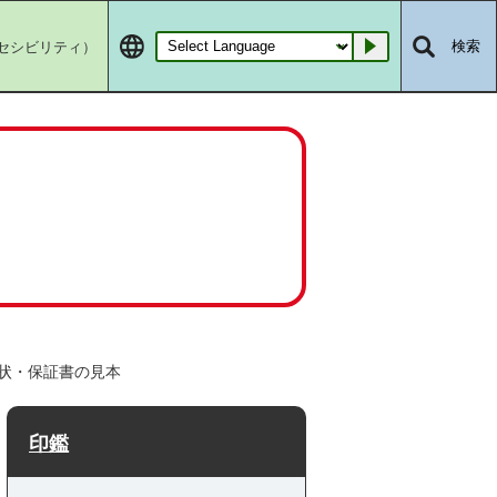
セシビリティ）
検索
Go
状・保証書の見本
印鑑