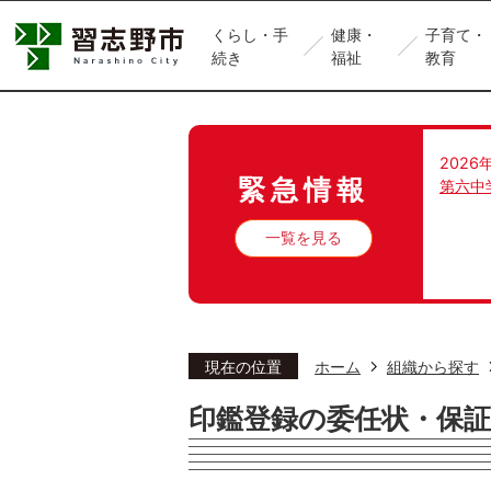
くらし・手
健康・
子育て・
続き
福祉
教育
2026
緊急情報
第六中
一覧を見る
現在の位置
ホーム
組織から探す
印鑑登録の委任状・保