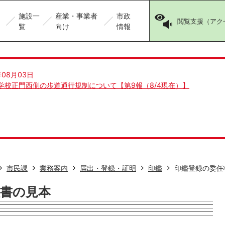
施設一
産業・事業者
市政
閲覧支援（アク
覧
向け
情報
年08月03日
学校正門西側の歩道通行規制について【第9報（8/4現在）】
市民課
業務案内
届出・登録・証明
印鑑
印鑑登録の委任
証書の見本