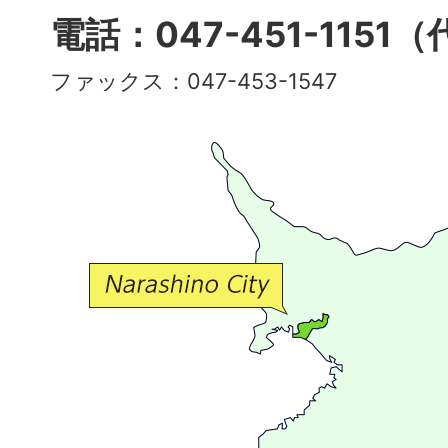
多
電話：047-451-1151
彩
ファックス：047-453-1547
で
豊
か
な
交
流
が
広
が