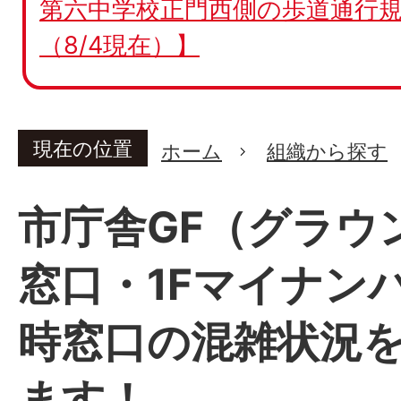
第六中学校正門西側の歩道通行規
（8/4現在）】
現在の位置
ホーム
組織から探す
市庁舎GF（グラウ
窓口・1Fマイナン
時窓口の混雑状況
ます！