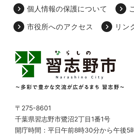
個人情報の保護について
市役所へのアクセス
リン
習
志
野
市
Narashino
〒275-8601
City
千葉県習志野市鷺沼2丁目1番1号
～
開庁時間：平日午前8時30分から午後