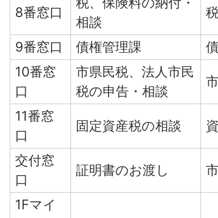
税、保険料の納付・
8番窓口
相談
9番窓口
債権管理課
10番窓
市県民税、法人市民
口
税の申告・相談
11番窓
固定資産税の相談
口
交付窓
証明書のお渡し
口
1Fマイ