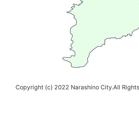
る
ま
ち
習
志
野
～
Copyright (c) 2022 Narashino City.All Right