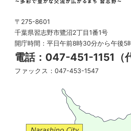
市
Narashino
〒275-8601
City
千葉県習志野市鷺沼2丁目1番1号
～
開庁時間：平日午前8時30分から午後
多
電話：047-451-1151
彩
ファックス：047-453-1547
で
豊
か
な
交