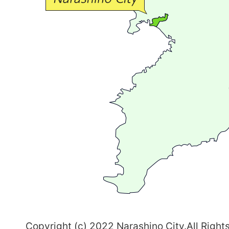
流
が
広
が
る
ま
ち
習
志
野
～
Copyright (c) 2022 Narashino City.All Right