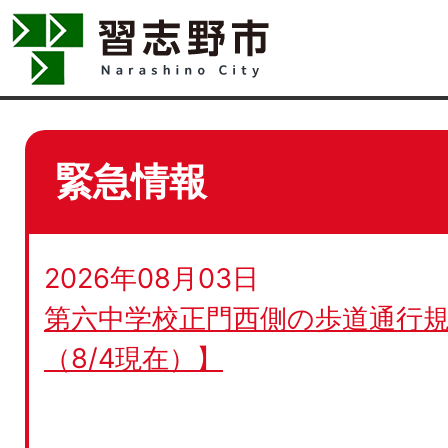
緊急情報
2026年08月03日
第六中学校正門西側の歩道通行規
（8/4現在）】