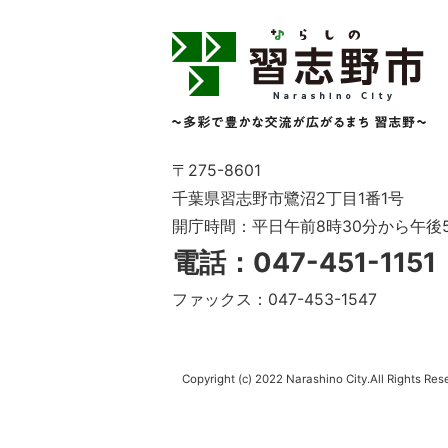
習
志
野
市
Narashino
City
～
〒275-8601
多
千葉県習志野市鷺沼2丁目1番1号
彩
開庁時間：平日午前8時30分から午後
で
豊
電話：047-451-115
か
な
ファックス：047-453-1547
交
流
が
広
Copyright (c) 2022 Narashino City.All Rights Res
が
る
ま