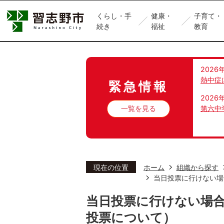
くらし・手
健康・
子育て・
続き
福祉
教育
2026
熱中症
緊急情報
2026
一覧を見る
第六中
現在の位置
ホーム
組織から探す
当日投票に行けない場
当日投票に行けない場
投票について）