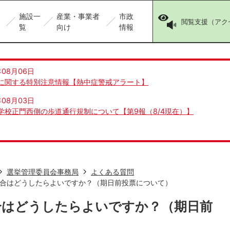
施設一
産業・事業者
市政
閲覧支援（アク
覧
向け
情報
年08月06日
に関する特別注意情報【熱中症警戒アラート】
年08月03日
学校正門西側の歩道通行規制について【第9報（8/4現在）】
選挙管理委員会事務局
よくある質問
合はどうしたらよいですか？（期日前投票について）
合はどうしたらよいですか？（期日前