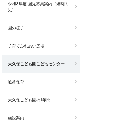
令和8年度 園児募集案内（短時間
児）
園の様子
子育てふれあい広場
大久保こども園こどもセンター
通常保育
大久保こども園の1年間
施設案内