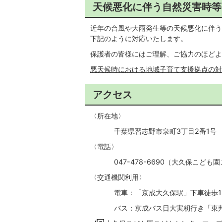
天候悪化に伴う自然災害時等
近年の台風や大雨発生等の天候悪化に伴う
下記のように対応いたします。
保護者の皆様にはご理解、ご協力のほどよ
悪天候時における地域子育て支援拠点の対応（令
アクセス
〈所在地〉
千葉県習志野市泉町3丁目2番1号
〈電話〉
047-478-6690（大久保こども
〈交通機関利用〉
電車：「京成大久保駅」下車徒歩1
バス：京成バス日大実籾行き「東邦中