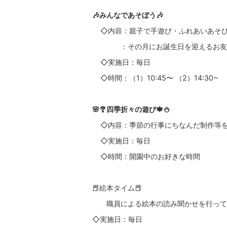
🎶みんなであそぼう🎶
◇内容：親子で手遊び・ふれあいあそ
：その月にお誕生日を迎えるお友だ
◇実施日：毎日
◇時間：（1）10:45〜 （2）14:30~
🌸🎐四季折々の遊び🍁⛄
◇内容：季節の行事にちなんだ制作等を
◇実施日：毎日
◇時間：開園中のお好きな時間
📕絵本タイム📕
職員による絵本の読み聞かせを行って
◇実施日：毎日