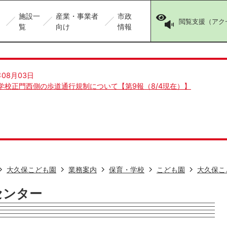
施設一
産業・事業者
市政
閲覧支援（アク
覧
向け
情報
年08月03日
学校正門西側の歩道通行規制について【第9報（8/4現在）】
大久保こども園
業務案内
保育・学校
こども園
大久保こ
センター