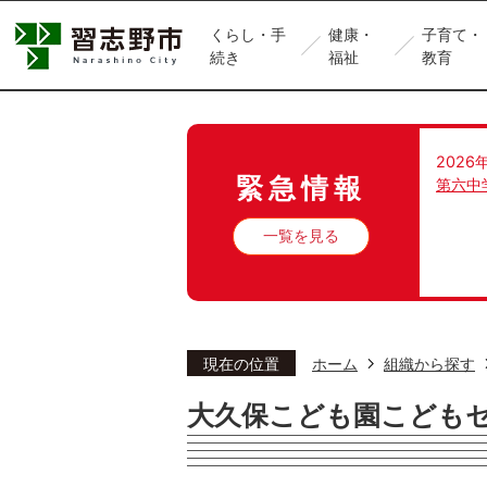
くらし・手
健康・
子育て・
続き
福祉
教育
2026
緊急情報
第六中
一覧を見る
現在の位置
ホーム
組織から探す
大久保こども園こども