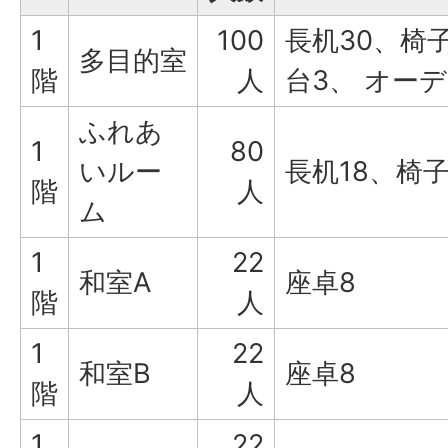
1
100
長机30、椅
多目的室
階
人
台3、 オー
ふれあ
1
80
いルー
長机18、椅子
階
人
ム
1
22
和室A
座卓8
階
人
1
22
和室B
座卓8
階
人
1
22