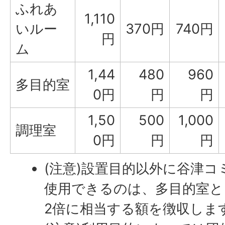
ふれあ
1,110
いルー
370円
740円
円
ム
1,44
480
960
多目的室
0円
円
円
1,50
500
1,000
調理室
0円
円
円
(注意)設置目的以外に谷津
使用できるのは、多目的室と
2倍に相当する額を徴収しま