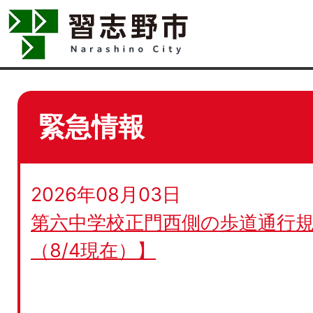
緊急情報
2026年08月03日
第六中学校正門西側の歩道通行規
（8/4現在）】