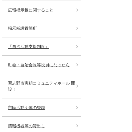
広報掲示板に関すること
掲示板設置箇所
『自治活動支援制度』
町会・自治会長等役員になったら
習志野市実籾コミュニティホール 開
設！
市民活動団体の登録
情報機器等の貸出し