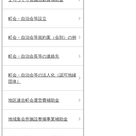
町会・自治会等設立
町会・自治会等規約案（会則）の例
町会・自治会長等の連絡先
町会・自治会等の法人化（認可地縁
団体）
地区連合町会運営費補助金
地域集会所施設整備事業補助金