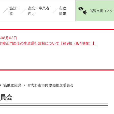
施設一
産業・事業者
市政
閲覧支援（アク
覧
向け
情報
年08月03日
学校正門西側の歩道通行規制について【第9報（8/4現在）】
協働政策課
習志野市市民協働推進委員会
員会