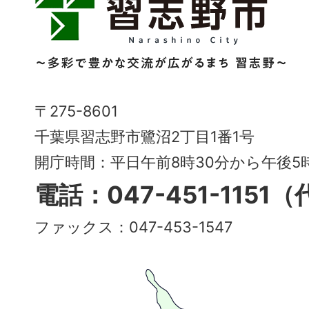
志
野
市
Narashino
〒275-8601
City
千葉県習志野市鷺沼2丁目1番1号
～
開庁時間：平日午前8時30分から午後
多
電話：047-451-1151
彩
ファックス：047-453-1547
で
豊
か