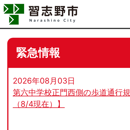
緊急情報
2026年08月03日
第六中学校正門西側の歩道通行規
（8/4現在）】