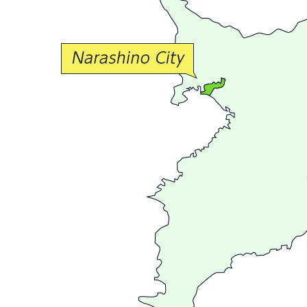
な
交
流
が
広
が
る
ま
ち
習
志