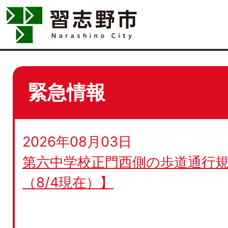
緊急情報
2026年08月03日
第六中学校正門西側の歩道通行規
（8/4現在）】