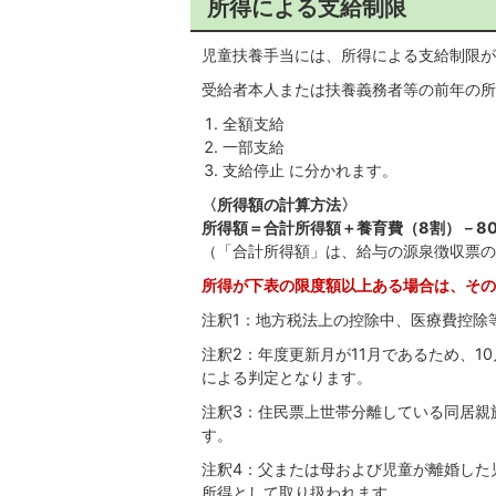
所得による支給制限
児童扶養手当には、所得による支給制限が
受給者本人または扶養義務者等の前年の所
全額支給
一部支給
支給停止 に分かれます。
〈所得額の計算方法〉
所得額＝合計所得額＋養育費（8割）－80
（「合計所得額」は、給与の源泉徴収票の
所得が下表の限度額以上ある場合は、その
注釈1：地方税法上の控除中、医療費控除
注釈2：年度更新月が11月であるため、1
による判定となります。
注釈3：住民票上世帯分離している同居親
す。
注釈4：父または母および児童が離婚した
所得として取り扱われます。