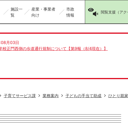
施設一
産業・事業者
市政
閲覧支援（アク
覧
向け
情報
年08月03日
学校正門西側の歩道通行規制について【第9報（8/4現在）】
子育てサービス課
業務案内
子どもの手当て助成
ひとり親