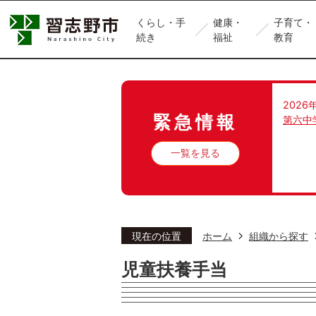
くらし・手
健康・
子育て・
続き
福祉
教育
2026
緊急情報
第六中
一覧を見る
現在の位置
ホーム
組織から探す
児童扶養手当