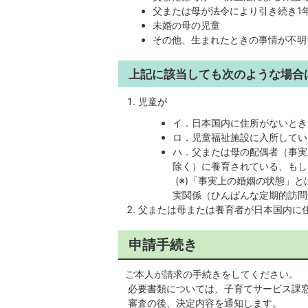
父または母が法令により引き続き1
未婚の母の児童
その他、生まれたときの事情が不明
上記に該当しても次のような場合
児童が
イ．日本国内に住所がないとき
ロ．児童福祉施設に入所してい
ハ．父または母の配偶者（事実
除く）に養育されている、もし
(※)「事実上の婚姻の状態」
実関係（ひんぱんな定期的訪問
父または母または養育者が日本国内に
申請手続き
ご本人が請求の手続きをしてください。
必要書類については、子育てサービス課
審査の後、決定内容を通知します。