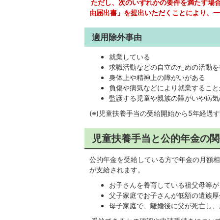
ただし、次のいずれかの要件を満たす場
由届出書」を提出いただくことにより、一
適用除外事由
就業している
求職活動などの自立のための活動を
身体上や精神上の障がいがある
負傷や病気などにより就業すること
監護する児童や親族の障がいや病気
(※)児童扶養手当の受給開始から5年経
児童扶養手当と公的年金の関
公的年金を受給している方で年金の月額相
が支給されます。
お子さんを養育している祖父母等が
父子家庭でお子さんが低額の遺族厚
母子家庭で、離婚後に父が死亡し、