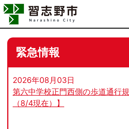
緊急情報
2026年08月03日
第六中学校正門西側の歩道通行規
（8/4現在）】