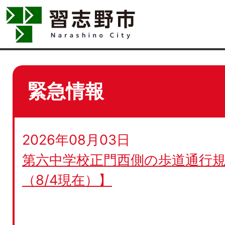
緊急情報
2026年08月03日
第六中学校正門西側の歩道通行規
（8/4現在）】