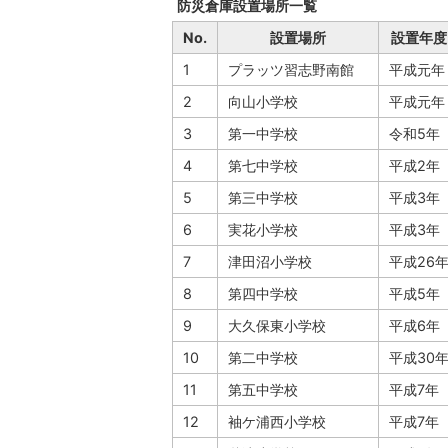
防災倉庫設置場所一覧
No.
設置場所
設置年度
1
プラッツ習志野南館
平成元年
2
向山小学校
平成元年
3
第一中学校
令和5年
4
第七中学校
平成2年
5
第三中学校
平成3年
6
実花小学校
平成3年
7
津田沼小学校
平成26
8
第四中学校
平成5年
9
大久保東小学校
平成6年
10
第二中学校
平成30
11
第五中学校
平成7年
12
袖ケ浦西小学校
平成7年