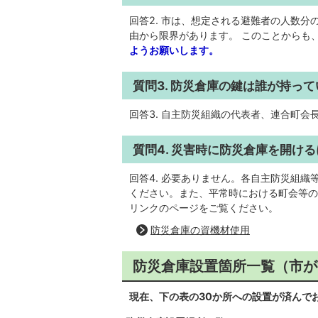
回答2. 市は、想定される避難者の人数
由から限界があります。 このことからも
ようお願いします。
質問3. 防災倉庫の鍵は誰が持っ
回答3. 自主防災組織の代表者、連合町
質問4. 災害時に防災倉庫を開け
回答4. 必要ありません。各自主防災組
ください。また、平常時における町会等の
リンクのページをご覧ください。
防災倉庫の資機材使用
防災倉庫設置箇所一覧（市が
現在、下の表の30か所への設置が済んで