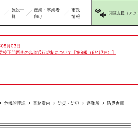
施設一
産業・事業者
市政
閲覧支援（アク
覧
向け
情報
年08月03日
学校正門西側の歩道通行規制について【第9報（8/4現在）】
危機管理課
業務案内
防災・防犯
避難所
防災倉庫