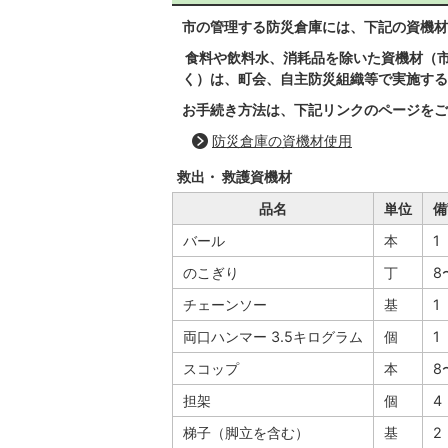
市の管理する防災倉庫には、下記の資機材
食料や飲料水、消耗品を除いた資機材（
く）は、町会、自主防災組織等で実施する
お手続き方法は、下記リンクのページをご
防災倉庫の資機材使用
救出・ 救護資機材
品名
単位
備
バール
本
1
のこぎり
丁
8
チェーンソー
基
1
両口ハンマー 3.5キログラム
個
1
スコップ
本
8
担架
個
4
梯子（脚立を含む）
基
2