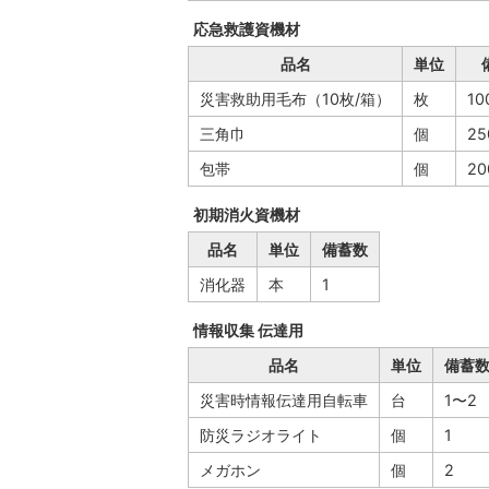
応急救護資機材
品名
単位
災害救助用毛布（10枚/箱）
枚
10
三角巾
個
25
包帯
個
20
初期消火資機材
品名
単位
備蓄数
消化器
本
1
情報収集 伝達用
品名
単位
備蓄
災害時情報伝達用自転車
台
1〜2
防災ラジオライト
個
1
メガホン
個
2