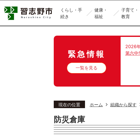
くらし・手
健康・
子育て・
続き
福祉
教育
2026
緊急情報
第六中
一覧を見る
現在の位置
ホーム
組織から探す
防災倉庫