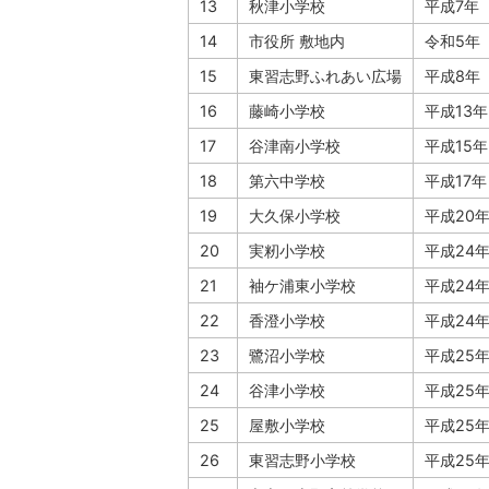
13
秋津小学校
平成7年
14
市役所 敷地内
令和5年
15
東習志野ふれあい広場
平成8年
16
藤崎小学校
平成13年
17
谷津南小学校
平成15年
18
第六中学校
平成17年
19
大久保小学校
平成20
20
実籾小学校
平成24
21
袖ケ浦東小学校
平成24
22
香澄小学校
平成24
23
鷺沼小学校
平成25
24
谷津小学校
平成25
25
屋敷小学校
平成25
26
東習志野小学校
平成25