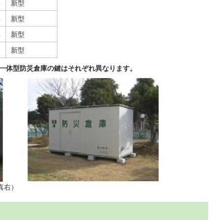
年
新型
年
新型
年
新型
新型
物一体型防災倉庫の鍵はそれぞれ異なります。
真右）