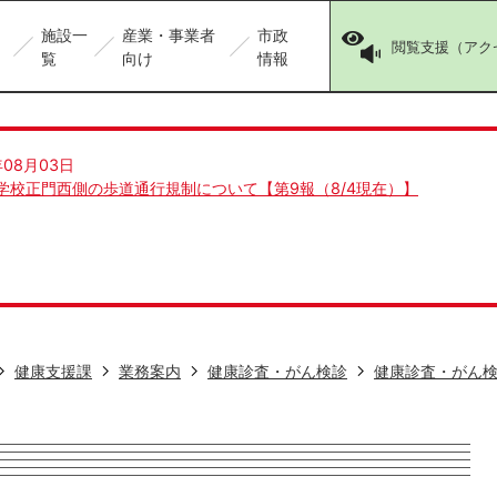
施設一
産業・事業者
市政
閲覧支援（アク
覧
向け
情報
年08月03日
学校正門西側の歩道通行規制について【第9報（8/4現在）】
健康支援課
業務案内
健康診査・がん検診
健康診査・がん