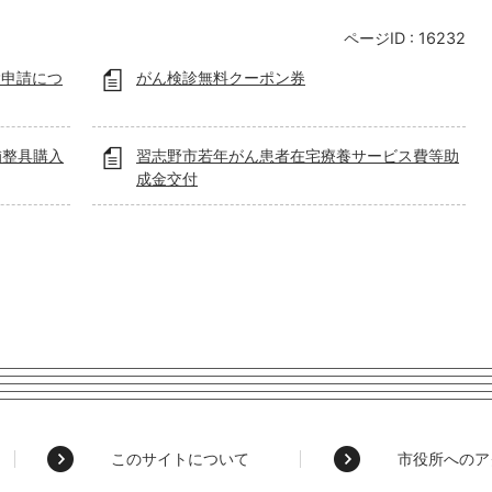
ページID :
16232
除申請につ
がん検診無料クーポン券
補整具購入
習志野市若年がん患者在宅療養サービス費等助
成金交付
このサイトについて
市役所へのア