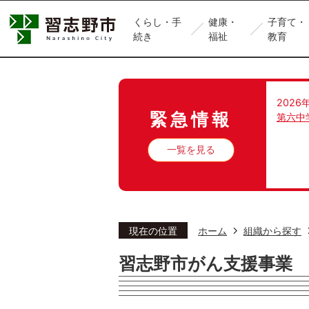
くらし・手
健康・
子育て・
続き
福祉
教育
2026
緊急情報
第六中
一覧を見る
現在の位置
ホーム
組織から探す
習志野市がん支援事業