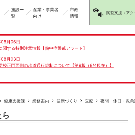
施設一
産業・事業者
市政
閲覧支援（アク
覧
向け
情報
年08月06日
に関する特別注意情報【熱中症警戒アラート】
年08月03日
学校正門西側の歩道通行規制について【第9報（8/4現在）】
健康支援課
業務案内
健康づくり
医療
夜間・休日・救急
たら