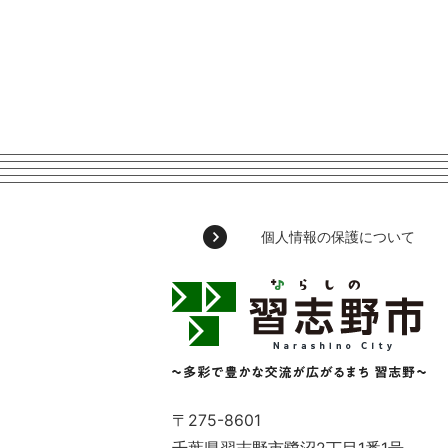
個人情報の保護について
習
志
野
市
Narashino
City
～
〒275-8601
多