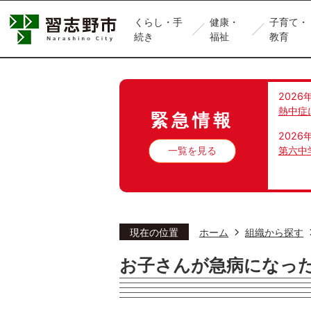
くらし・手
健康・
子育て・
続き
福祉
教育
2026
熱中症
緊急情報
2026
一覧を見る
第六中
現在の位置
ホーム
組織から探す
お子さんが急病になっ