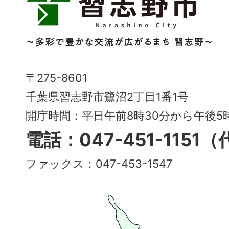
志
野
市
Narashino
〒275-8601
City
千葉県習志野市鷺沼2丁目1番1号
～
開庁時間：平日午前8時30分から午後
多
電話：047-451-1151
彩
ファックス：047-453-1547
で
豊
か