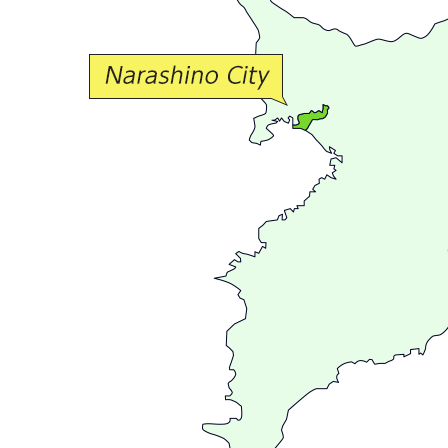
な
交
流
が
広
が
る
ま
ち
習
志