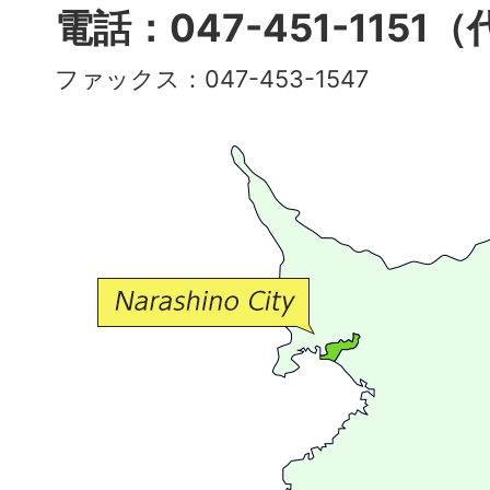
多
電話：047-451-1151
彩
ファックス：047-453-1547
で
豊
か
な
交
流
が
広
が