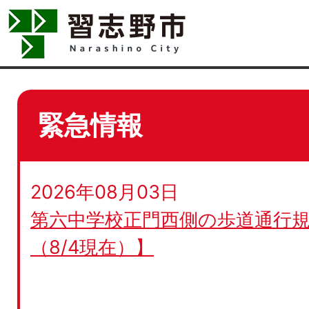
緊急情報
2026年08月03日
第六中学校正門西側の歩道通行規
（8/4現在）】