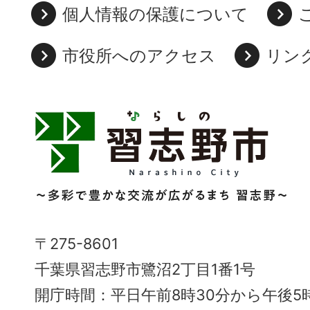
個人情報の保護について
市役所へのアクセス
リン
習
志
野
市
Narashino
〒275-8601
City
千葉県習志野市鷺沼2丁目1番1号
～
開庁時間：平日午前8時30分から午後