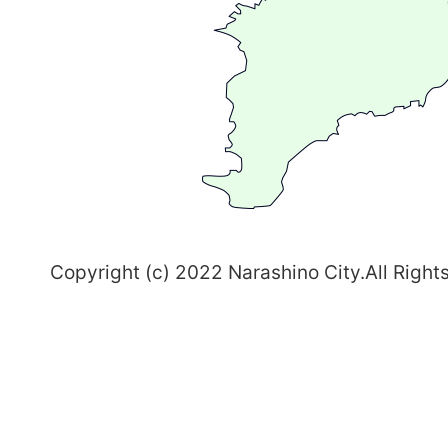
る
ま
ち
習
志
野
～
Copyright (c) 2022 Narashino City.All Right