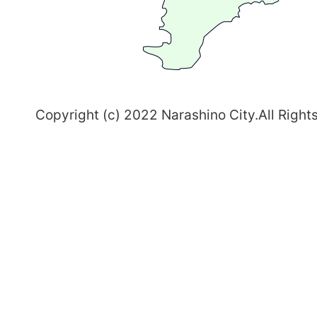
習
志
野
～
Copyright (c) 2022 Narashino City.All Right