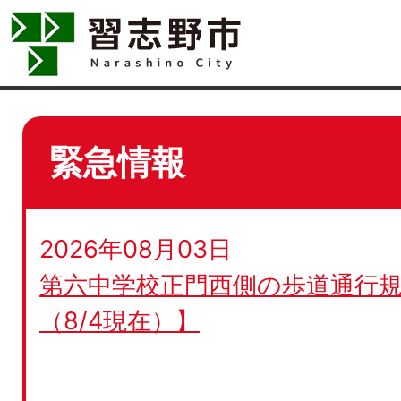
緊急情報
2026年08月03日
第六中学校正門西側の歩道通行規
（8/4現在）】