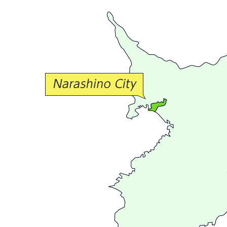
豊
か
な
交
流
が
広
が
る
ま
ち