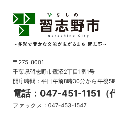
習
志
野
市
Narashino
〒275-8601
City
千葉県習志野市鷺沼2丁目1番1号
～
開庁時間：平日午前8時30分から午後
多
電話：047-451-1151
彩
ファックス：047-453-1547
で