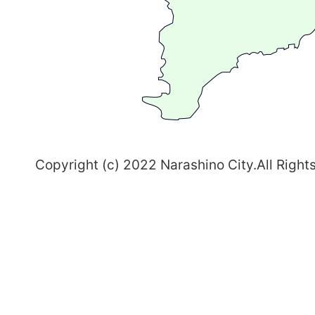
ま
ち
習
志
野
～
Copyright (c) 2022 Narashino City.All Right