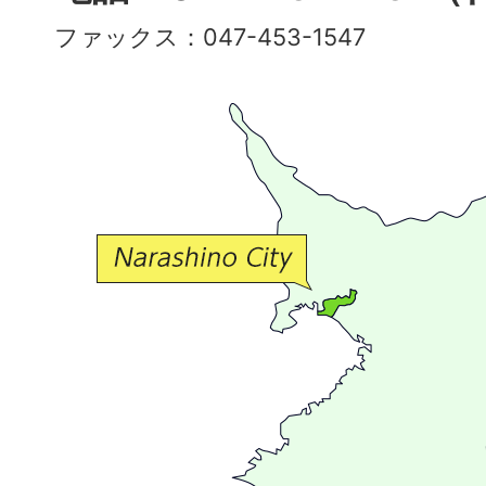
彩
ファックス：047-453-1547
で
豊
か
な
交
流
が
広
が
る