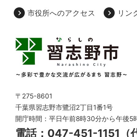
市役所へのアクセス
リン
習
志
野
市
Narashino
〒275-8601
City
千葉県習志野市鷺沼2丁目1番1号
～
開庁時間：平日午前8時30分から午後
多
電話：047-451-1151