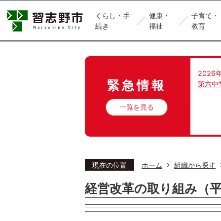
くらし・手
健康・
子育て・
続き
福祉
教育
2026
緊急情報
第六中
一覧を見る
現在の位置
ホーム
組織から探す
経営改革の取り組み（平