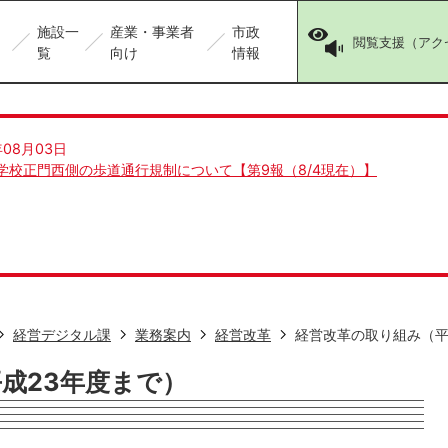
施設一
産業・事業者
市政
閲覧支援（アク
覧
向け
情報
年08月03日
学校正門西側の歩道通行規制について【第9報（8/4現在）】
経営デジタル課
業務案内
経営改革
経営改革の取り組み（平
成23年度まで）