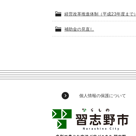
経営改革推進体制（平成23年度まで
補助金の見直し
個人情報の保護について
習
志
野
市