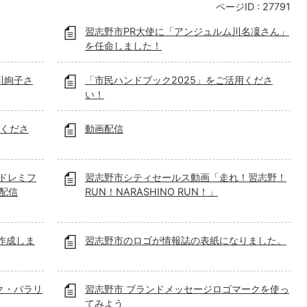
ページID :
27791
習志野市PR大使に「アンジュルム川名凜さん」
を任命しました！
川絢子さ
「市民ハンドブック2025」をご活用くださ
い！
用くださ
動画配信
「ドレミフ
習志野市シティセールス動画「走れ！習志野！
配信
RUN！NARASHINO RUN！」
作成しま
習志野市のロゴが情報誌の表紙になりました。
ク・パラリ
習志野市 ブランドメッセージロゴマークを使っ
！
てみよう