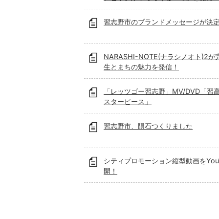
習志野市のブランドメッセージが決
NARASHI-NOTE(ナラシノオト)2
生とまちの魅力を発信！
「レッツゴー習志野」MV/DVD「習
スターピース」
習志野市、隕石つくりました
シティプロモーション縦型動画をYouT
開！