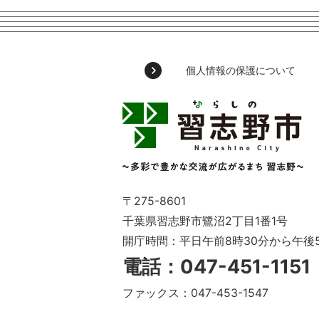
個人情報の保護について
習
志
野
市
Narashino
City
～
〒275-8601
多
千葉県習志野市鷺沼2丁目1番1号
彩
開庁時間：平日午前8時30分から午後
で
豊
電話：047-451-115
か
な
ファックス：047-453-1547
交
流