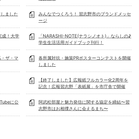
定しました
みんなでつくろう！ 習志野市のブランドメッセ
ージ
が完成！大学
「NARASHI-NOTE(ナラシノオト)」ならしの♪
学生生活活用ガイドブック刊行！
高・ザ・マ
各所属対抗・施策PRポスターコンテストを開催
しました
【終了しました】広報紙フルカラー化2周年を
記念！広報習志野「表紙展」を市庁舎で開催
ubeに公
阿武松部屋と魅力発信に関する協定を締結〜習
志野市はお相撲さんに会えるまち〜