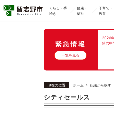
くらし・手
健康・
子育て・
続き
福祉
教育
2026
緊急情報
第六中
一覧を見る
現在の位置
ホーム
組織から探す
シティセールス