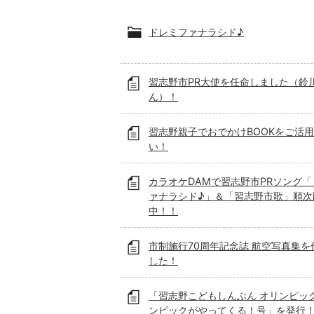
ドレミファナラシド♪
習志野市PR大使を任命しました（鈴
ん）！
習志野親子でおでかけBOOKをご活
い！
カラオケDAMで習志野市PRソング
ァナラシド♪」＆「習志野市歌」順次
中！！
市制施行70周年記念誌 航空写真集を
した！
「習志野こどもしんぶん オリンピッ
ンピックがやってくる！号」を発行