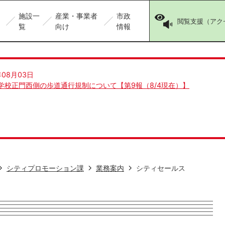
施設一
産業・事業者
市政
閲覧支援（アク
覧
向け
情報
年08月03日
学校正門西側の歩道通行規制について【第9報（8/4現在）】
シティプロモーション課
業務案内
シティセールス