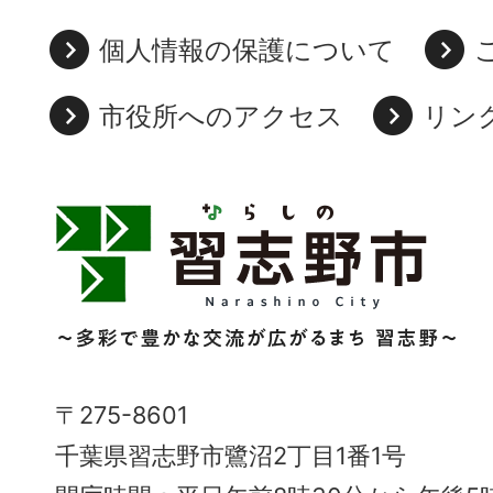
個人情報の保護について
市役所へのアクセス
リン
習
志
野
市
Narashino
〒275-8601
City
千葉県習志野市鷺沼2丁目1番1号
～