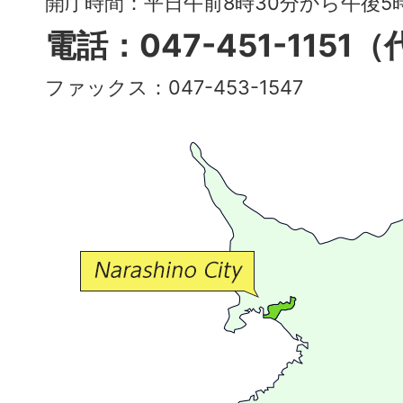
開庁時間：平日午前8時30分から午後
多
電話：047-451-1151
彩
ファックス：047-453-1547
で
豊
か
な
交
流
が
広
が