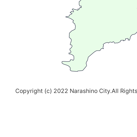
る
ま
ち
習
志
野
～
Copyright (c) 2022 Narashino City.All Right