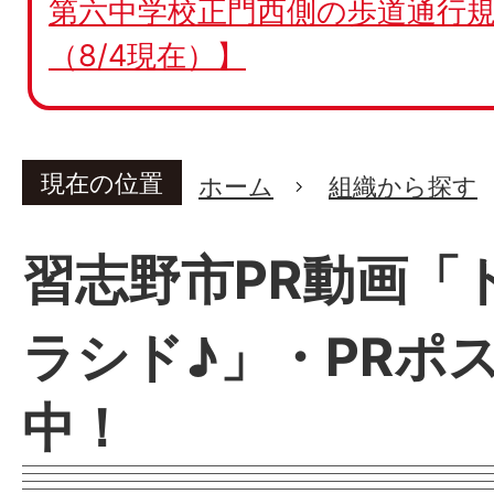
第六中学校正門西側の歩道通行規
（8/4現在）】
現在の位置
ホーム
組織から探す
習志野市PR動画「
ラシド♪」・PRポ
中！