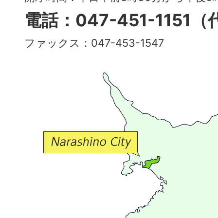
多
電話：047-451-1151
彩
ファックス：047-453-1547
で
豊
か
な
交
流
が
広
が