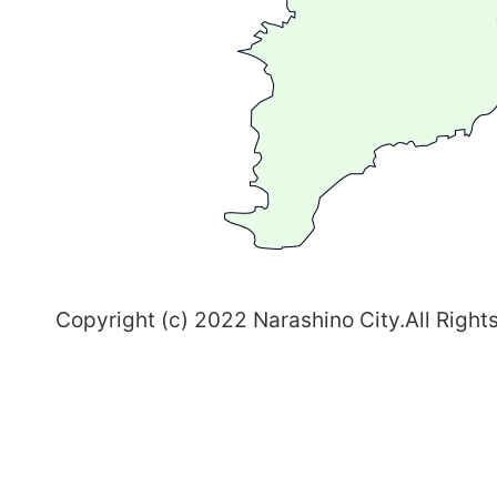
る
ま
ち
習
志
野
～
Copyright (c) 2022 Narashino City.All Right