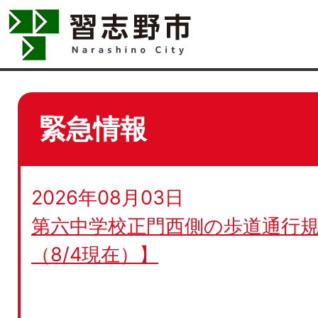
緊急情報
2026年08月03日
第六中学校正門西側の歩道通行規
（8/4現在）】