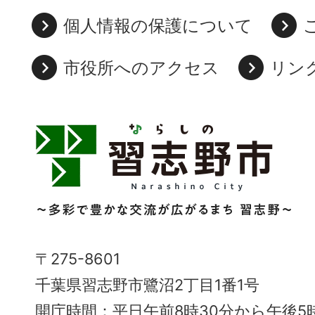
個人情報の保護について
市役所へのアクセス
リン
習
志
野
市
Narashino
〒275-8601
City
千葉県習志野市鷺沼2丁目1番1号
～
開庁時間：平日午前8時30分から午後