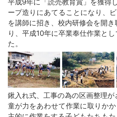
平成9年に「読売教育賞」を獲得
ープ造りにあてることになり、ビ
を講師に招き、校内研修会を開き
り、平成10年に卒業奉仕作業と
た。
鍬入れ式、工事の為の区画整理が
童が力をあわせて作業に取りかか
主的に作業をする子どもたちもた