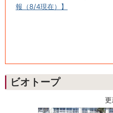
報（8/4現在）】
ビオトープ
更