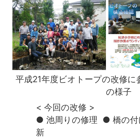
平成21年度ビオトープの改修に
の様子
< 今回の改修 >
● 池周りの修理 ● 橋の
新