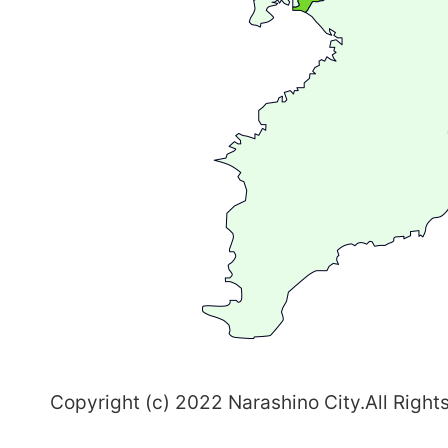
が
広
が
る
ま
ち
習
志
野
～
Copyright (c) 2022 Narashino City.All Right