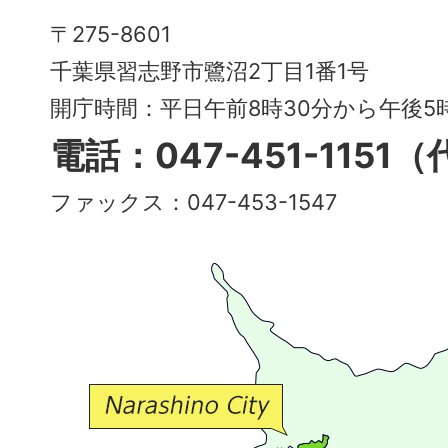
Narashino
〒275-8601
City
千葉県習志野市鷺沼2丁目1番1号
～
開庁時間：平日午前8時30分から午後
多
電話：047-451-1151
彩
ファックス：047-453-1547
で
豊
か
な
交
流