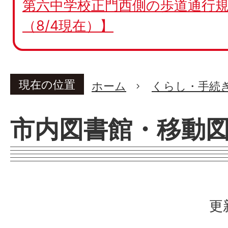
第六中学校正門西側の歩道通行規
（8/4現在）】
現在の位置
ホーム
くらし・手続
市内図書館・移動
更