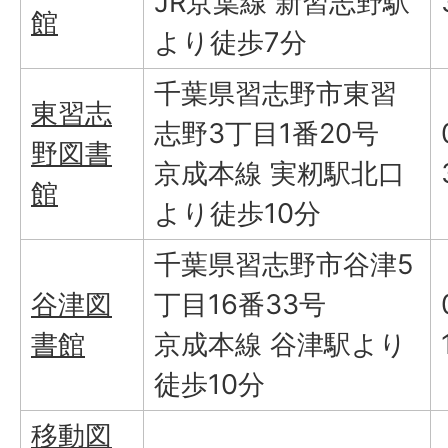
JR京葉線 新習志野駅
館
より徒歩7分
千葉県習志野市東習
東習志
志野3丁目1番20号
野図書
京成本線 実籾駅北口
館
より徒歩10分
千葉県習志野市谷津5
谷津図
丁目16番33号
書館
京成本線 谷津駅より
徒歩10分
移動図