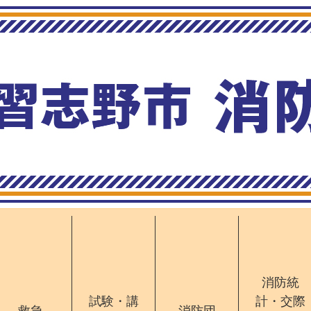
消防統
試験・講
計・交際
救急
消防団