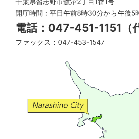
千葉県習志野市鷺沼2丁目1番1号
～
開庁時間：平日午前8時30分から午後
多
電話：047-451-1151
彩
ファックス：047-453-1547
で
豊
か
な
交
流
が
広