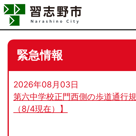
緊急情報
2026年08月03日
第六中学校正門西側の歩道通行規
（8/4現在）】