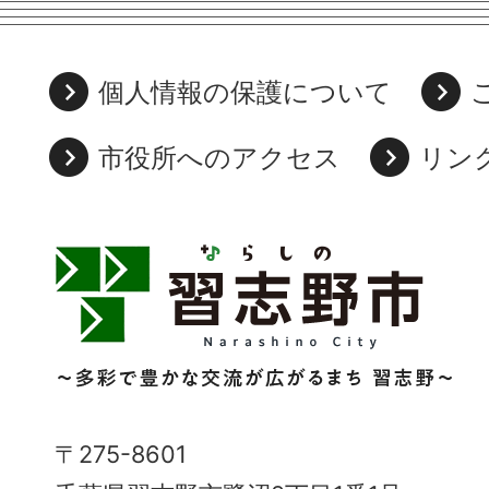
個人情報の保護について
市役所へのアクセス
リン
習
志
野
市
Narashino
〒275-8601
City