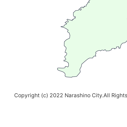
が
る
ま
ち
習
志
野
～
Copyright (c) 2022 Narashino City.All Right