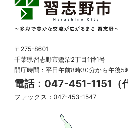
志
野
市
Narashino
〒275-8601
City
千葉県習志野市鷺沼2丁目1番1号
～
開庁時間：平日午前8時30分から午後
多
電話：047-451-1151
彩
ファックス：047-453-1547
で
豊
か