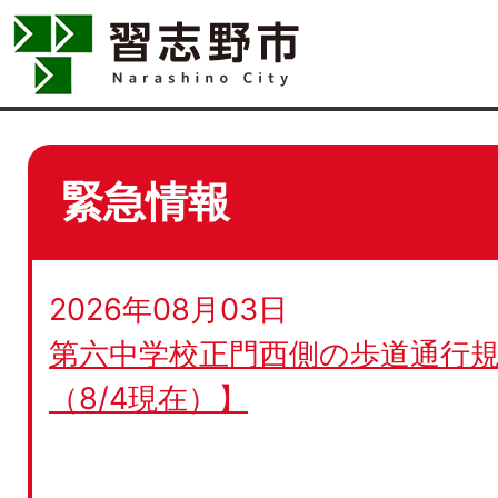
緊急情報
2026年08月03日
第六中学校正門西側の歩道通行規
（8/4現在）】