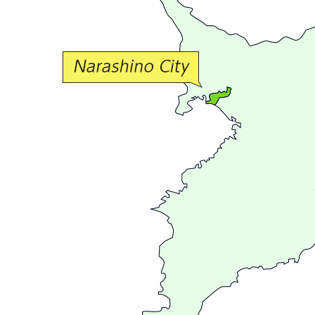
な
交
流
が
広
が
る
ま
ち
習
志