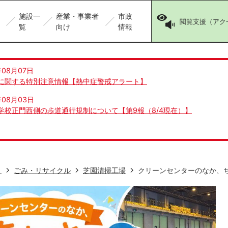
施設一
産業・事業者
市政
閲覧支援（アク
覧
向け
情報
年08月07日
に関する特別注意情報【熱中症警戒アラート】
年08月03日
学校正門西側の歩道通行規制について【第9報（8/4現在）】
き
ごみ・リサイクル
芝園清掃工場
クリーンセンターのなか、