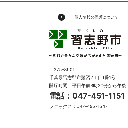
個人情報の保護について
習
志
野
市
Narashino
City
～
〒275-8601
多
千葉県習志野市鷺沼2丁目1番1号
彩
開庁時間：平日午前8時30分から午後
で
豊
電話：047-451-115
か
な
ファックス：047-453-1547
交
流
が