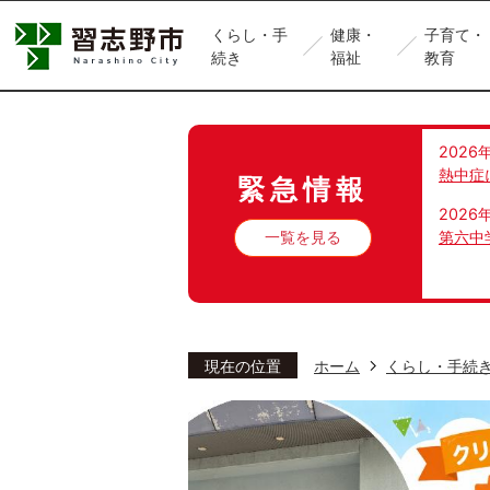
くらし・手
健康・
子育て・
続き
福祉
教育
2026
熱中症
緊急情報
2026
一覧を見る
第六中
現在の位置
ホーム
くらし・手続