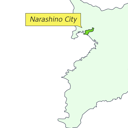
な
交
流
が
広
が
る
ま
ち
習
志
野