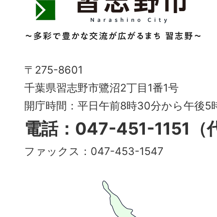
志
野
市
Narashino
〒275-8601
City
千葉県習志野市鷺沼2丁目1番1号
～
開庁時間：平日午前8時30分から午後
多
電話：047-451-1151
彩
ファックス：047-453-1547
で
豊
か