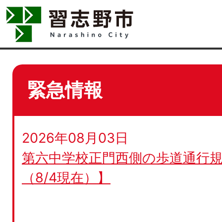
緊急情報
2026年08月03日
第六中学校正門西側の歩道通行規
（8/4現在）】