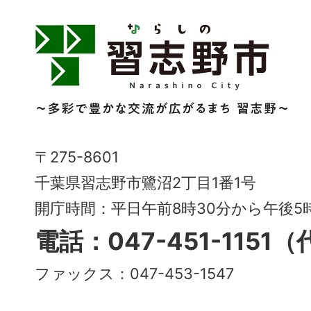
習
志
野
市
Narashino
〒275-8601
City
千葉県習志野市鷺沼2丁目1番1号
～
開庁時間：平日午前8時30分から午後
多
電話：047-451-1151
彩
ファックス：047-453-1547
で