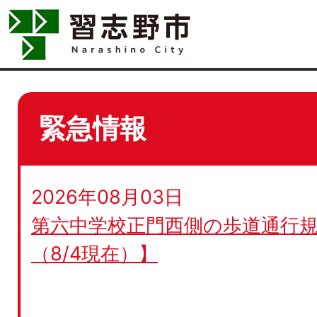
緊急情報
2026年08月03日
第六中学校正門西側の歩道通行規
（8/4現在）】