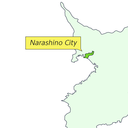
豊
か
な
交
流
が
広
が
る
ま
ち
習