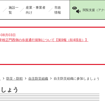
施設一
産業・事業者
市政
閲覧支援（アク
覧
向け
情報
年08月03日
学校正門西側の歩道通行規制について【第9報（8/4現在）】
き
防災・防犯
自主防災組織
自主防災組織に参加しましょう
ましょう