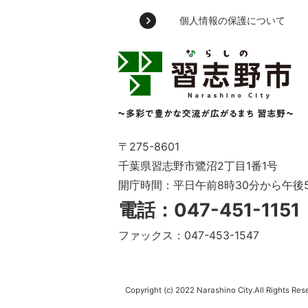
個人情報の保護について
習
志
野
市
Narashino
City
～
〒275-8601
多
千葉県習志野市鷺沼2丁目1番1号
彩
開庁時間：平日午前8時30分から午後
で
豊
電話：047-451-115
か
な
ファックス：047-453-1547
交
流
が
広
Copyright (c) 2022 Narashino City.All Rights Res
が