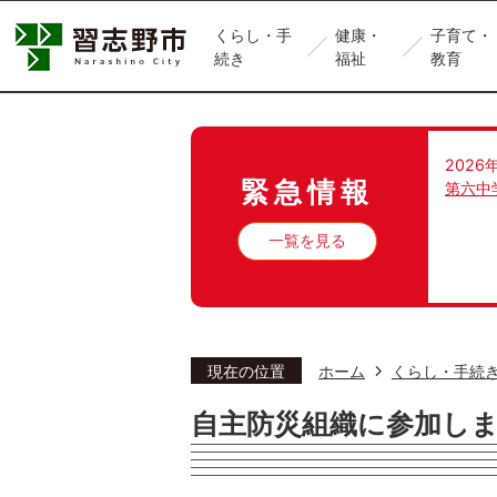
くらし・手
健康・
子育て・
続き
福祉
教育
2026
緊急情報
第六中
一覧を見る
現在の位置
ホーム
くらし・手続
自主防災組織に参加し