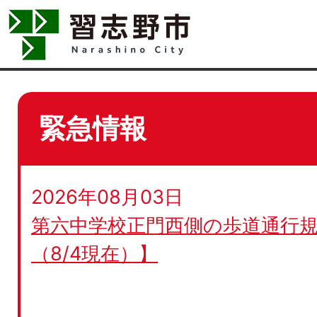
緊急情報
2026年08月03日
第六中学校正門西側の歩道通行規
（8/4現在）】