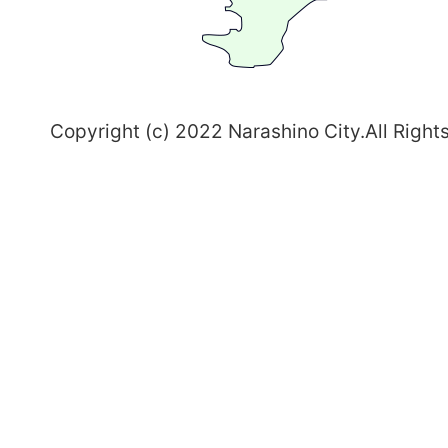
志
野
～
Copyright (c) 2022 Narashino City.All Right