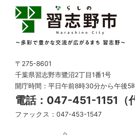
習
志
野
市
Narashino
〒275-8601
City
千葉県習志野市鷺沼2丁目1番1号
～
開庁時間：平日午前8時30分から午後
多
電話：047-451-1151
彩
ファックス：047-453-1547
で
豊