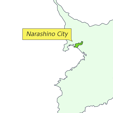
か
な
交
流
が
広
が
る
ま
ち
習