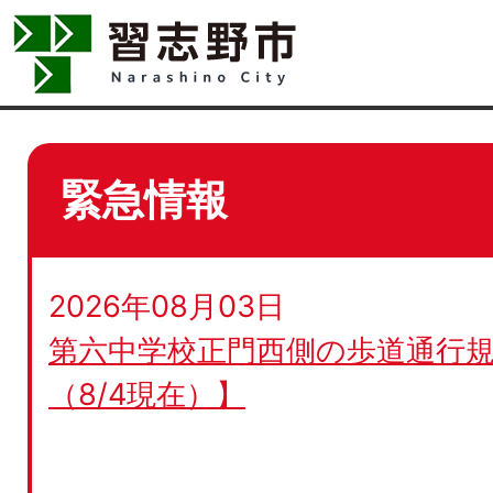
緊急情報
2026年08月03日
第六中学校正門西側の歩道通行規
（8/4現在）】