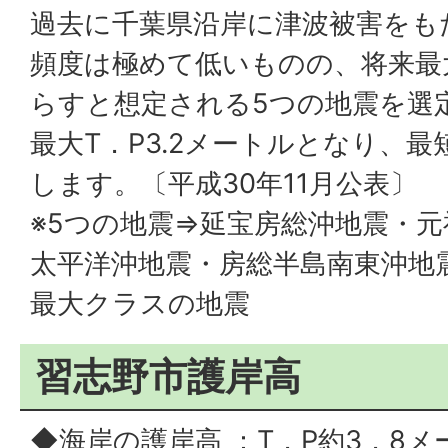
過去に千葉県沿岸に津波被害をも
頻度は極めて低いものの、将来最
らすと想定される5つの地震を選
最大T．P3.2メートルとなり、最
します。〔平成30年11月公表〕
※5つの地震⇒延宝房総沖地震・
太平洋沖地震・房総半島南東沖地
最大クラスの地震
習志野市護岸高
◆海岸の護岸高 ：T．P約3．8メ