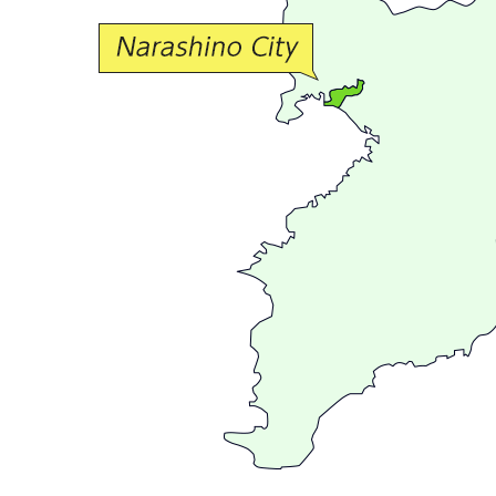
交
流
が
広
が
る
ま
ち
習
志
野