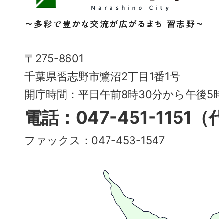
野
市
Narashino
〒275-8601
City
千葉県習志野市鷺沼2丁目1番1号
～
開庁時間：平日午前8時30分から午後
多
電話：047-451-1151
彩
ファックス：047-453-1547
で
豊
か
な