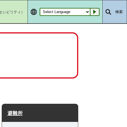
セシビリティ）
検索
Go
避難所