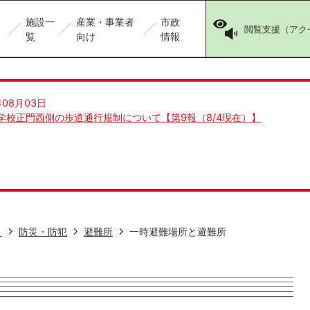
施設一
産業・事業者
市政
閲覧支援（アク
覧
向け
情報
年08月03日
学校正門西側の歩道通行規制について【第9報（8/4現在）】
き
防災・防犯
避難所
一時避難場所と避難所