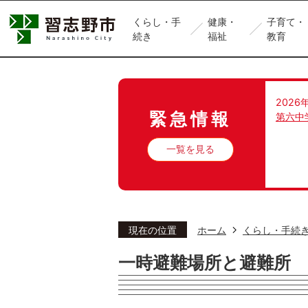
くらし・手
健康・
子育て・
続き
福祉
教育
2026
緊急情報
第六中
一覧を見る
現在の位置
ホーム
くらし・手続
一時避難場所と避難所