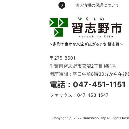
個人情報の保護について
習
志
野
市
Narashino
City
～
〒275-8601
多
千葉県習志野市鷺沼2丁目1番1号
彩
開庁時間：平日午前8時30分から午後
で
豊
電話：047-451-115
か
な
ファックス：047-453-1547
交
流
が
広
Copyright (c) 2022 Narashino City.All Rights Res
が