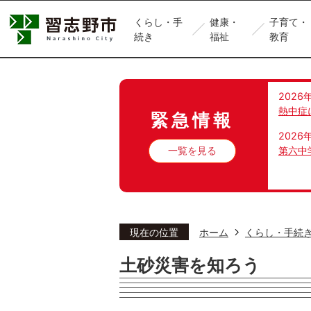
くらし・手
健康・
子育て・
続き
福祉
教育
2026
熱中症
緊急情報
2026
一覧を見る
第六中
現在の位置
ホーム
くらし・手続
土砂災害を知ろう