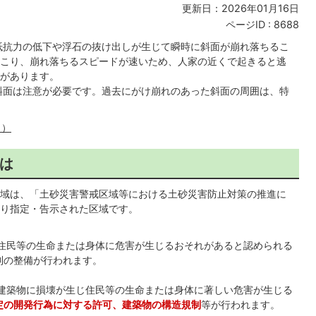
更新日：2026年01月16日
ページID :
8688
抵抗力の低下や浮石の抜け出しが生じて瞬時に斜面が崩れ落ちるこ
こり、崩れ落ちるスピードが速いため、人家の近くで起きると逃
があります。
斜面は注意が必要です。過去にがけ崩れのあった斜面の周囲は、特
ト）
は
域は、「土砂災害警戒区域等における土砂災害防止対策の推進に
り指定・告示された区域です。
住民等の生命または身体に危害が生じるおそれがあると認められる
制の整備が行われます。
建築物に損壊が生じ住民等の生命または身体に著しい危害が生じる
定の開発行為に対する許可、建築物の構造規制
等が行われます。