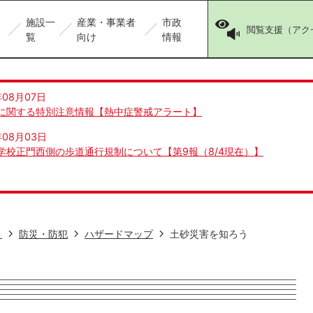
施設一
産業・事業者
市政
閲覧支援（アク
覧
向け
情報
年08月07日
に関する特別注意情報【熱中症警戒アラート】
年08月03日
学校正門西側の歩道通行規制について【第9報（8/4現在）】
き
防災・防犯
ハザードマップ
土砂災害を知ろう