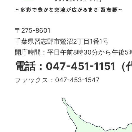
野
市
Narashino
〒275-8601
City
千葉県習志野市鷺沼2丁目1番1号
～
開庁時間：平日午前8時30分から午後
多
電話：047-451-1151
彩
ファックス：047-453-1547
で
豊
か
な