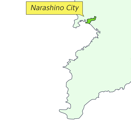
交
流
が
広
が
る
ま
ち
習
志
野
～