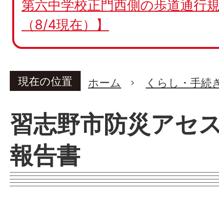
第六中学校正門西側の歩道通行規
（8/4現在）】
現在の位置
ホーム
くらし・手続
習志野市防災アセ
報告書