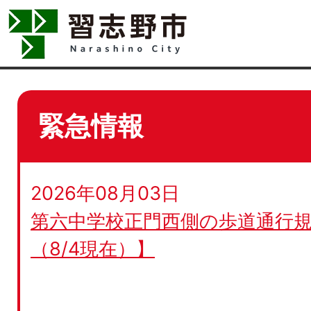
緊急情報
2026年08月03日
第六中学校正門西側の歩道通行規
（8/4現在）】