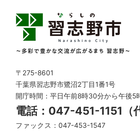
習
志
野
市
Narashino
〒275-8601
City
千葉県習志野市鷺沼2丁目1番1号
～
開庁時間：平日午前8時30分から午後
多
電話：047-451-1151
彩
ファックス：047-453-1547
で