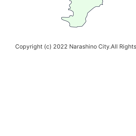
習
志
野
～
Copyright (c) 2022 Narashino City.All Right