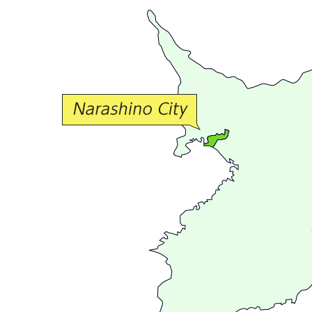
豊
か
な
交
流
が
広
が
る
ま
ち